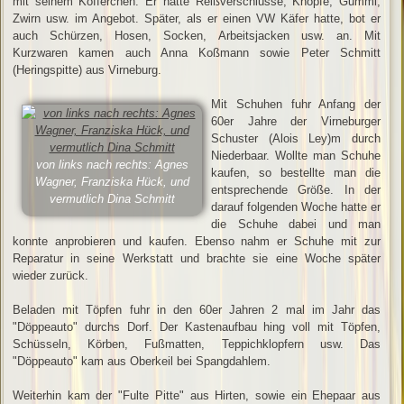
mit seinem Köfferchen. Er hatte Reißverschlüsse, Knöpfe, Gummi,
Zwirn usw. im Angebot. Später, als er einen VW Käfer hatte, bot er
auch Schürzen, Hosen, Socken, Arbeitsjacken usw. an. Mit
Kurzwaren kamen auch Anna Koßmann sowie Peter Schmitt
(Heringspitte) aus Virneburg.
Mit Schuhen fuhr Anfang der
60er Jahre der Virneburger
Schuster (Alois Ley)m durch
Niederbaar. Wollte man Schuhe
von links nach rechts: Agnes
kaufen, so bestellte man die
Wagner, Franziska Hück, und
entsprechende Größe. In der
vermutlich Dina Schmitt
darauf folgenden Woche hatte er
die Schuhe dabei und man
konnte anprobieren und kaufen. Ebenso nahm er Schuhe mit zur
Reparatur in seine Werkstatt und brachte sie eine Woche später
wieder zurück.
Beladen mit Töpfen fuhr in den 60er Jahren 2 mal im Jahr das
"Döppeauto" durchs Dorf. Der Kastenaufbau hing voll mit Töpfen,
Schüsseln, Körben, Fußmatten, Teppichklopfern usw. Das
"Döppeauto" kam aus Oberkeil bei Spangdahlem.
Weiterhin kam der "Fulte Pitte" aus Hirten, sowie ein Ehepaar aus