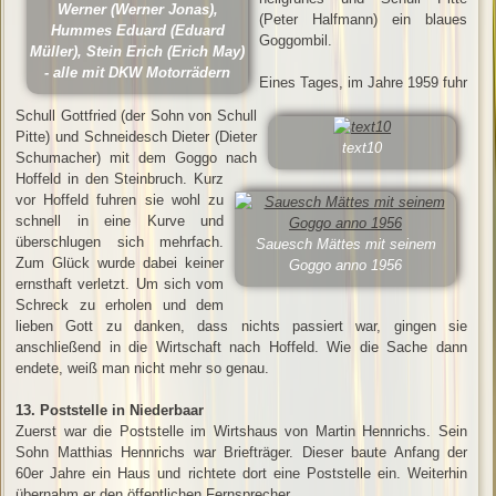
Werner (Werner Jonas),
(Peter Halfmann) ein blaues
Hummes Eduard (Eduard
Goggombil.
Müller), Stein Erich (Erich May)
- alle mit DKW Motorrädern
Eines Tages, im Jahre 1959 fuhr
Schull Gottfried (der Sohn von Schull
Pitte) und Schneidesch Dieter (Dieter
text10
Schumacher) mit dem Goggo nach
Hoffeld in den Steinbruch. Kurz
vor Hoffeld fuhren sie wohl zu
schnell in eine Kurve und
überschlugen sich mehrfach.
Sauesch Mättes mit seinem
Zum Glück wurde dabei keiner
Goggo anno 1956
ernsthaft verletzt. Um sich vom
Schreck zu erholen und dem
lieben Gott zu danken, dass nichts passiert war, gingen sie
anschließend in die Wirtschaft nach Hoffeld. Wie die Sache dann
endete, weiß man nicht mehr so genau.
13. Poststelle in Niederbaar
Zuerst war die Poststelle im Wirtshaus von Martin Hennrichs. Sein
Sohn Matthias Hennrichs war Briefträger. Dieser baute Anfang der
60er Jahre ein Haus und richtete dort eine Poststelle ein. Weiterhin
übernahm er den öffentlichen Fernsprecher.