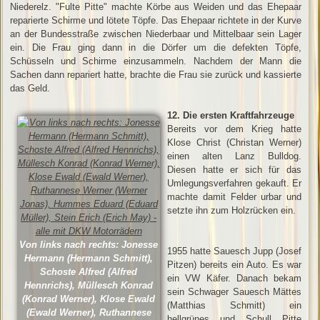
Niederelz. "Fulte Pitte" machte Körbe aus Weiden und das Ehepaar
reparierte Schirme und lötete Töpfe. Das Ehepaar richtete in der Kurve
an der Bundesstraße zwischen Niederbaar und Mittelbaar sein Lager
ein. Die Frau ging dann in die Dörfer um die defekten Töpfe,
Schüsseln und Schirme einzusammeln. Nachdem der Mann die
Sachen dann repariert hatte, brachte die Frau sie zurück und kassierte
das Geld.
12. Die ersten Kraftfahrzeuge
Bereits vor dem Krieg hatte
Klose Christ (Christan Werner)
einen alten Lanz Bulldog.
Diesen hatte er sich für das
Umlegungsverfahren gekauft. Er
machte damit Felder urbar und
setzte ihn zum Holzrücken ein.
Von links nach rechts: Jonesse
1955 hatte Sauesch Jupp (Josef
Hermann (Hermann Schmitt),
Pitzen) bereits ein Auto. Es war
Schoste Alfred (Alfred
ein VW Käfer. Danach bekam
Hennrichs), Müllesch Konrad
sein Schwager Sauesch Mättes
(Konrad Werner), Klose Ewald
(Matthias Schmitt) ein
(Ewald Werner), Ruthannese
hellgrünes und Schull Pitte