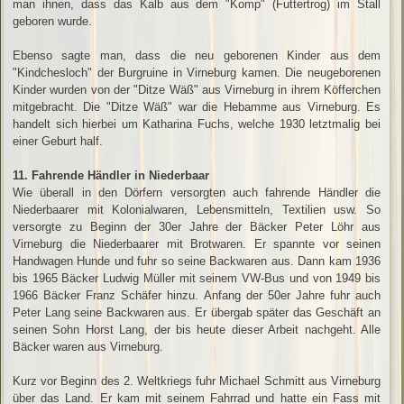
man ihnen, dass das Kalb aus dem "Komp" (Futtertrog) im Stall
geboren wurde.
Ebenso sagte man, dass die neu geborenen Kinder aus dem
"Kindchesloch" der Burgruine in Virneburg kamen. Die neugeborenen
Kinder wurden von der "Ditze Wäß" aus Virneburg in ihrem Köfferchen
mitgebracht. Die "Ditze Wäß" war die Hebamme aus Virneburg. Es
handelt sich hierbei um Katharina Fuchs, welche 1930 letztmalig bei
einer Geburt half.
11. Fahrende Händler in Niederbaar
Wie überall in den Dörfern versorgten auch fahrende Händler die
Niederbaarer mit Kolonialwaren, Lebensmitteln, Textilien usw. So
versorgte zu Beginn der 30er Jahre der Bäcker Peter Löhr aus
Virneburg die Niederbaarer mit Brotwaren. Er spannte vor seinen
Handwagen Hunde und fuhr so seine Backwaren aus. Dann kam 1936
bis 1965 Bäcker Ludwig Müller mit seinem VW-Bus und von 1949 bis
1966 Bäcker Franz Schäfer hinzu. Anfang der 50er Jahre fuhr auch
Peter Lang seine Backwaren aus. Er übergab später das Geschäft an
seinen Sohn Horst Lang, der bis heute dieser Arbeit nachgeht. Alle
Bäcker waren aus Virneburg.
Kurz vor Beginn des 2. Weltkriegs fuhr Michael Schmitt aus Virneburg
über das Land. Er kam mit seinem Fahrrad und hatte ein Fass mit