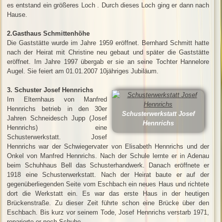
es entstand ein größeres Loch . Durch dieses Loch ging er dann nach
Hause.
2.Gasthaus Schmittenhöhe
Die Gaststätte wurde im Jahre 1959 eröffnet. Bernhard Schmitt hatte
nach der Heirat mit Christine neu gebaut und später die Gaststätte
eröffnet. Im Jahre 1997 übergab er sie an seine Tochter Hannelore
Augel. Sie feiert am 01.01.2007 10jähriges Jubiläum.
3. Schuster Josef Hennrichs
Im Elternhaus von Manfred
Hennrichs betrieb in den 30er
Schusterwerkstatt Josef
Jahren Schneidesch Jupp (Josef
Hennrichs
Hennrichs) eine
Schusterwerkstatt. Josef
Hennrichs war der Schwiegervater von Elisabeth Hennrichs und der
Onkel von Manfred Hennrichs. Nach der Schule lernte er in Adenau
beim Schuhhaus Bell das Schusterhandwerk. Danach eröffnete er
1918 eine Schusterwerkstatt. Nach der Heirat baute er auf der
gegenüberliegenden Seite vom Eschbach ein neues Haus und richtete
dort die Werkstatt ein. Es war das erste Haus in der heutigen
Brückenstraße. Zu dieser Zeit führte schon eine Brücke über den
Eschbach. Bis kurz vor seinem Tode, Josef Hennrichs verstarb 1971,
reparierte er noch Schuhe.