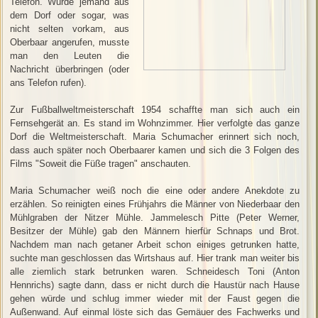
Telefon. Wurde jemand aus
dem Dorf oder sogar, was
nicht selten vorkam, aus
Oberbaar angerufen, musste
man den Leuten die
Nachricht überbringen (oder
ans Telefon rufen).
Zur Fußballweltmeisterschaft 1954 schaffte man sich auch ein
Fernsehgerät an. Es stand im Wohnzimmer. Hier verfolgte das ganze
Dorf die Weltmeisterschaft. Maria Schumacher erinnert sich noch,
dass auch später noch Oberbaarer kamen und sich die 3 Folgen des
Films "Soweit die Füße tragen" anschauten.
Maria Schumacher weiß noch die eine oder andere Anekdote zu
erzählen. So reinigten eines Frühjahrs die Männer von Niederbaar den
Mühlgraben der Nitzer Mühle. Jammelesch Pitte (Peter Werner,
Besitzer der Mühle) gab den Männern hierfür Schnaps und Brot.
Nachdem man nach getaner Arbeit schon einiges getrunken hatte,
suchte man geschlossen das Wirtshaus auf. Hier trank man weiter bis
alle ziemlich stark betrunken waren. Schneidesch Toni (Anton
Hennrichs) sagte dann, dass er nicht durch die Haustür nach Hause
gehen würde und schlug immer wieder mit der Faust gegen die
Außenwand. Auf einmal löste sich das Gemäuer des Fachwerks und