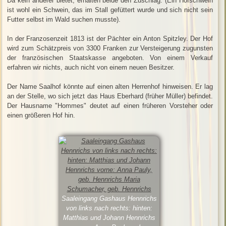
Da kein anderer bietet, erhalten beide den Zuschlag. (Ein Hofschwein
ist wohl ein Schwein, das im Stall gefüttert wurde und sich nicht sein
Futter selbst im Wald suchen musste).
In der Franzosenzeit 1813 ist der Pächter ein Anton Spitzley. Der Hof
wird zum Schätzpreis von 3300 Franken zur Versteigerung zugunsten
der französischen Staatskasse angeboten. Von einem Verkauf
erfahren wir nichts, auch nicht von einem neuen Besitzer.
Der Name Saalhof könnte auf einen alten Herrenhof hinweisen. Er lag
an der Stelle, wo sich jetzt das Haus Eberhard (früher Müller) befindet.
Der Hausname "Hommes" deutet auf einen früheren Vorsteher oder
einen größeren Hof hin.
Saaleingang Gashaus Hennrichs
von links nach rechts: hinten:
Matthias und Johann Hennrichs