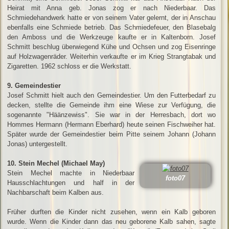
Heirat mit Anna geb. Jonas zog er nach Niederbaar. Das
Schmiedehandwerk hatte er von seinem Vater gelernt, der in Anschau
ebenfalls eine Schmiede betrieb. Das Schmiedefeuer, den Blasebalg
den Amboss und die Werkzeuge kaufte er in Kaltenborn. Josef
Schmitt beschlug überwiegend Kühe und Ochsen und zog Eisenringe
auf Holzwagenräder. Weiterhin verkaufte er im Krieg Strangtabak und
Zigaretten. 1962 schloss er die Werkstatt.
9. Gemeindestier
Josef Schmitt hielt auch den Gemeindestier. Um den Futterbedarf zu
decken, stellte die Gemeinde ihm eine Wiese zur Verfügung, die
sogenannte "Häänzewiss". Sie war in der Herresbach, dort wo
Hommes Hermann (Hermann Eberhard) heute seinen Fischweiher hat.
Später wurde der Gemeindestier beim Pitte seinem Johann (Johann
Jonas) untergestellt.
10. Stein Mechel (Michael May)
Stein Mechel machte in Niederbaar
foto07
Hausschlachtungen und half in der
Nachbarschaft beim Kalben aus.
Früher durften die Kinder nicht zusehen, wenn ein Kalb geboren
wurde. Wenn die Kinder dann das neu geborene Kalb sahen, sagte