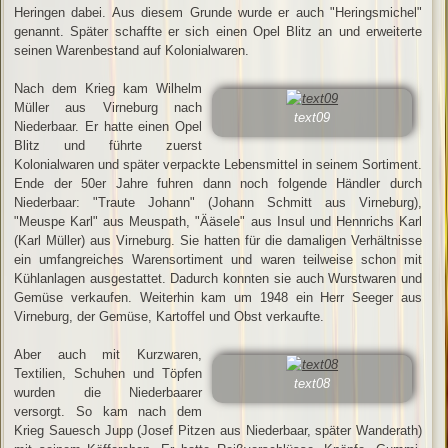
Heringen dabei. Aus diesem Grunde wurde er auch "Heringsmichel"
genannt. Später schaffte er sich einen Opel Blitz an und erweiterte
seinen Warenbestand auf Kolonialwaren.
Nach dem Krieg kam Wilhelm
Müller aus Virneburg nach
text09
Niederbaar. Er hatte einen Opel
Blitz und führte zuerst
Kolonialwaren und später verpackte Lebensmittel in seinem Sortiment.
Ende der 50er Jahre fuhren dann noch folgende Händler durch
Niederbaar: "Traute Johann" (Johann Schmitt aus Virneburg),
"Meuspe Karl" aus Meuspath, "Ääsele" aus Insul und Hennrichs Karl
(Karl Müller) aus Virneburg. Sie hatten für die damaligen Verhältnisse
ein umfangreiches Warensortiment und waren teilweise schon mit
Kühlanlagen ausgestattet. Dadurch konnten sie auch Wurstwaren und
Gemüse verkaufen. Weiterhin kam um 1948 ein Herr Seeger aus
Virneburg, der Gemüse, Kartoffel und Obst verkaufte.
Aber auch mit Kurzwaren,
Textilien, Schuhen und Töpfen
text08
wurden die Niederbaarer
versorgt. So kam nach dem
Krieg Sauesch Jupp (Josef Pitzen aus Niederbaar, später Wanderath)