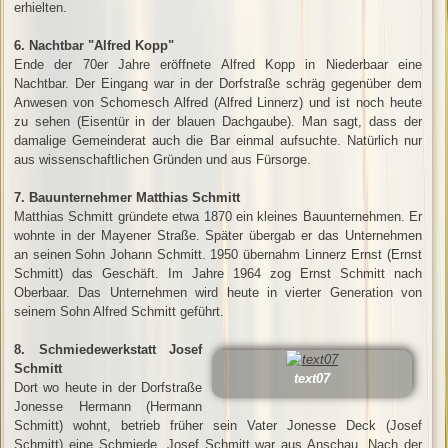
erhielten.
6. Nachtbar "Alfred Kopp"
Ende der 70er Jahre eröffnete Alfred Kopp in Niederbaar eine
Nachtbar. Der Eingang war in der Dorfstraße schräg gegenüber dem
Anwesen von Schomesch Alfred (Alfred Linnerz) und ist noch heute
zu sehen (Eisentür in der blauen Dachgaube). Man sagt, dass der
damalige Gemeinderat auch die Bar einmal aufsuchte. Natürlich nur
aus wissenschaftlichen Gründen und aus Fürsorge.
7. Bauunternehmer Matthias Schmitt
Matthias Schmitt gründete etwa 1870 ein kleines Bauunternehmen. Er
wohnte in der Mayener Straße. Später übergab er das Unternehmen
an seinen Sohn Johann Schmitt. 1950 übernahm Linnerz Ernst (Ernst
Schmitt) das Geschäft. Im Jahre 1964 zog Ernst Schmitt nach
Oberbaar. Das Unternehmen wird heute in vierter Generation von
seinem Sohn Alfred Schmitt geführt.
8. Schmiedewerkstatt Josef
Schmitt
text07
Dort wo heute in der Dorfstraße
Jonesse Hermann (Hermann
Schmitt) wohnt, betrieb früher sein Vater Jonesse Deck (Josef
Schmitt) eine Schmiede. Josef Schmitt war aus Anschau. Nach der