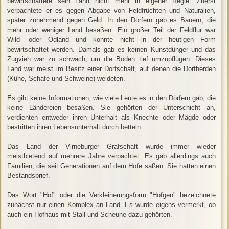
bewirtschaftete sein Land nicht mehr in eigener Regie. Zuerst
verpachtete er es gegen Abgabe von Feldfrüchten und Naturalien,
später zunehmend gegen Geld. In den Dörfern gab es Bauern, die
mehr oder weniger Land besaßen. Ein großer Teil der Feldflur war
Wild- oder Ödland und konnte nicht in der heutigen Form
bewirtschaftet werden. Damals gab es keinen Kunstdünger und das
Zugvieh war zu schwach, um die Böden tief umzupflügen. Dieses
Land war meist im Besitz einer Dorfschaft, auf denen die Dorfherden
(Kühe, Schafe und Schweine) weideten.
Es gibt keine Informationen, wie viele Leute es in den Dörfern gab, die
keine Ländereien besaßen. Sie gehörten der Unterschicht an,
verdienten entweder ihren Unterhalt als Knechte oder Mägde oder
bestritten ihren Lebensunterhalt durch betteln.
Das Land der Virneburger Grafschaft wurde immer wieder
meistbietend auf mehrere Jahre verpachtet. Es gab allerdings auch
Familien, die seit Generationen auf dem Hofe saßen. Sie hatten einen
Bestandsbrief.
Das Wort "Hof" oder die Verkleinerungsform "Höfgen" bezeichnete
zunächst nur einen Komplex an Land. Es wurde eigens vermerkt, ob
auch ein Hofhaus mit Stall und Scheune dazu gehörten.