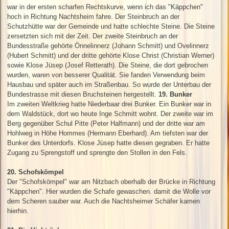
war in der ersten scharfen Rechtskurve, wenn ich das "Käppchen"
hoch in Richtung Nachtsheim fahre. Der Steinbruch an der
Schutzhütte war der Gemeinde und hatte schlechte Steine. Die Steine
zersetzten sich mit der Zeit. Der zweite Steinbruch an der
Bundesstraße gehörte Önnelinnerz (Johann Schmitt) und Ovelinnerz
(Hubert Schmitt) und der dritte gehörte Klose Christ (Christian Werner)
sowie Klose Jüsep (Josef Retterath). Die Steine, die dort gebrochen
wurden, waren von besserer Qualität. Sie fanden Verwendung beim
Hausbau und später auch im Straßenbau. So wurde der Unterbau der
Bundestrasse mit diesen Bruchsteinen hergestellt.
19. Bunker
Im zweiten Weltkrieg hatte Niederbaar drei Bunker. Ein Bunker war in
dem Waldstück, dort wo heute Inge Schmitt wohnt. Der zweite war im
Berg gegenüber Schul Pitte (Peter Halfmann) und der dritte war am
Hohlweg in Höhe Hommes (Hermann Eberhard). Am tiefsten war der
Bunker des Unterdorfs. Klose Jüsep hatte diesen gegraben. Er hatte
Zugang zu Sprengstoff und sprengte den Stollen in den Fels.
20. Schofskömpel
Der "Schofskömpel" war am Nitzbach oberhalb der Brücke in Richtung
"Käppchen". Hier wurden die Schafe gewaschen. damit die Wolle vor
dem Scheren sauber war. Auch die Nachtsheimer Schäfer kamen
hierhin.