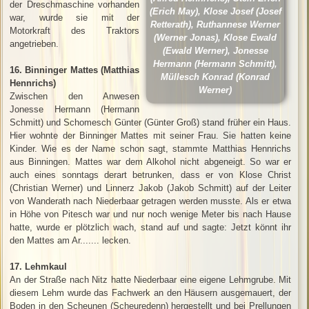
der Dreschmaschine vorhanden
(Erich May), Klose Josef (Josef
war, wurde sie mit der
Retterath), Ruthannese Werner
Motorkraft des Traktors
(Werner Jonas), Klose Ewald
angetrieben.
(Ewald Werner), Jonesse
Hermann (Hermann Schmitt),
16. Binninger Mattes (Matthias
Müllesch Konrad (Konrad
Hennrichs)
Werner)
Zwischen den Anwesen
Jonesse Hermann (Hermann
Schmitt) und Schomesch Günter (Günter Groß) stand früher ein Haus.
Hier wohnte der Binninger Mattes mit seiner Frau. Sie hatten keine
Kinder. Wie es der Name schon sagt, stammte Matthias Hennrichs
aus Binningen. Mattes war dem Alkohol nicht abgeneigt. So war er
auch eines sonntags derart betrunken, dass er von Klose Christ
(Christian Werner) und Linnerz Jakob (Jakob Schmitt) auf der Leiter
von Wanderath nach Niederbaar getragen werden musste. Als er etwa
in Höhe von Pitesch war und nur noch wenige Meter bis nach Hause
hatte, wurde er plötzlich wach, stand auf und sagte: Jetzt könnt ihr
den Mattes am Ar....... lecken.
17. Lehmkaul
An der Straße nach Nitz hatte Niederbaar eine eigene Lehmgrube. Mit
diesem Lehm wurde das Fachwerk an den Häusern ausgemauert, der
Boden in den Scheunen (Scheuredenn) hergestellt und bei Prellungen