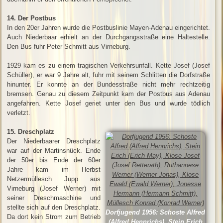
14. Der Postbus
In den 20er Jahren wurde die Postbuslinie Mayen-Adenau eingerichtet.
Auch Niederbaar erhielt an der Durchgangsstraße eine Haltestelle.
Den Bus fuhr Peter Schmitt aus Virneburg.
1929 kam es zu einem tragischen Verkehrsunfall. Kette Josef (Josef
Schüller), er war 9 Jahre alt, fuhr mit seinem Schlitten die Dorfstraße
hinunter. Er konnte an der Bundesstraße nicht mehr rechtzeitig
bremsen. Genau zu diesem Zeitpunkt kam der Postbus aus Adenau
angefahren. Kette Josef geriet unter den Bus und wurde tödlich
verletzt.
15. Dreschplatz
Der Niederbaarer Dreschplatz
war auf der Martinsnück. Ende
der 50er bis Ende der 60er
Jahre kam im Herbst
Netzermüllesch Jupp aus
Virneburg (Josef Werner) mit
seiner Dreschmaschine und
stellte sich auf den Dreschplatz.
Dorfjugend 1956: Schoste Alfred
Da dort kein Strom zum Betrieb
(Alfred Hennrichs), Stein Erich