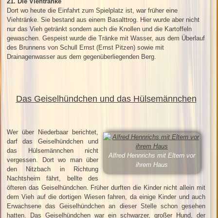
21. Die Viehtränke
Dort wo heute die Einfahrt zum Spielplatz ist, war früher eine
Viehtränke. Sie bestand aus einem Basalttrog. Hier wurde aber nicht
nur das Vieh getränkt sondern auch die Knollen und die Kartoffeln
gewaschen. Gespeist wurde die Tränke mit Wasser, aus dem Überlauf
des Brunnens von Schull Ernst (Ernst Pitzen) sowie mit
Drainagenwasser aus dem gegenüberliegenden Berg.
Das Geiselhündchen und das Hülsemännchen
Wer über Niederbaar berichtet,
darf das Geiselhündchen und
das Hülsemännchen nicht
Alfred Hennrichs mit Eltern vor
vergessen. Dort wo man über
ihrem Haus
den Nitzbach in Richtung
Nachtsheim fährt, bellte des
öfteren das Geiselhündchen. Früher durften die Kinder nicht allein mit
dem Vieh auf die dortigen Wiesen fahren, da einige Kinder und auch
Erwachsene das Geiselhündchen an dieser Stelle schon gesehen
hatten. Das Geiselhündchen war ein schwarzer, großer Hund, der